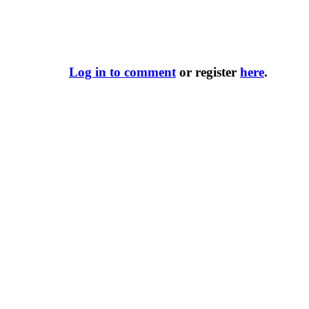
Log in to comment
or register
here
.