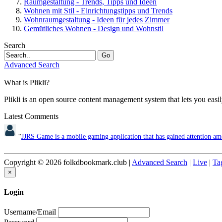
Raumgestaltung - Trends, Tipps und Ideen
Wohnen mit Stil - Einrichtungstipps und Trends
Wohnraumgestaltung - Ideen für jedes Zimmer
Gemütliches Wohnen - Design und Wohnstil
Search
Go
Advanced Search
What is Plikli?
Plikli is an open source content management system that lets you easi
Latest Comments
“
JJRS Game is a mobile gaming application that has gained attention am
Copyright © 2026 folkdbookmark.club |
Advanced Search
|
Live
|
Ta
×
Login
Username/Email