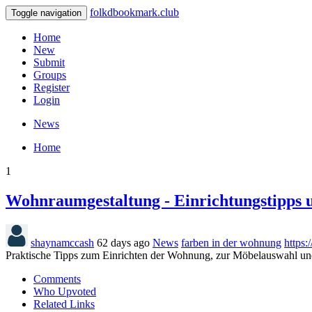
folkdbookmark.club
Toggle navigation
Home
New
Submit
Groups
Register
Login
News
Home
1
Wohnraumgestaltung - Einrichtungstipps 
shaynamccash
62 days ago
News
farben in der wohnung
https:
Praktische Tipps zum Einrichten der Wohnung, zur Möbelauswahl und 
Comments
Who Upvoted
Related Links